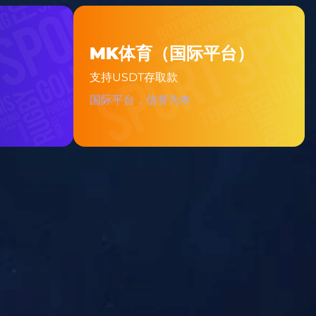
搜索
导航
关于
LETOU国际米兰APP