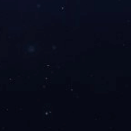
导航
网站地图
国际米兰中
关于
LETOU国际米兰
SiteMap
米青训体
APP
评估工
项目案例
青训页
媒体报道
服务种类
找到
LETOU国际米兰
娱乐
ribe
网站