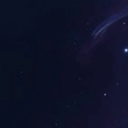
绩开始下滑时，其心理承受能力面临严峻考验。一
产生动摇。
此外，由于缺乏有效地应对机制，一些曾经意气风
LETOU国际米兰娱乐
孤僻，与朋友和家人的关系疏
实，以至于错过复苏机会。