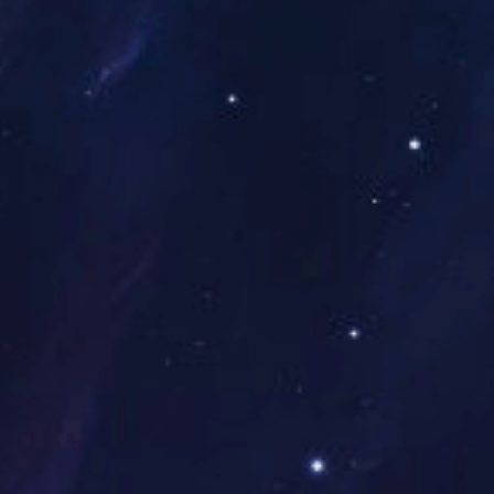
种不健康的发展模式最终导致他们逐渐失去竞技状态，甚至
疑，这进一步加剧了他们内心的不安和焦虑。曾经风光无限
从巅峰到低谷的痛苦过程。
的选择也直接影响着他们职业生涯的发展。有些年轻球员因
情况下，他们对训练和比赛的热情逐渐减退，取而代之的是
影响了他们对比赛本质的理解。当一个球员将更多时间花费
难保持最佳状态。慢慢地，他们可能从原本有希望成为伟大
错误认识，以为可以轻松过日子，而失去了奋斗精神。这种
代人才渐行渐远，最终被时代淘汰。
一。在辉煌时期，这些足球天才常常受到高度赞扬，但当成