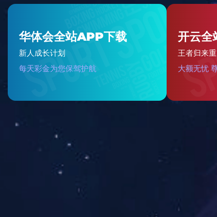
从辉煌到沉沦陨落的足
2026-05-10
1
足球，作为全球最受欢迎的运动之一，见证了无数
赢得了无数荣誉与赞誉，但随着时间的推移，他们
闪耀光芒、如今沉沦陨落的足球天才背后的故事与
理四个方面进行深入分析。这些故事不仅揭示了个
1、成就与压力
许多足球天才在年轻时便展现出惊人的潜力，他们
往往伴随着巨大的压力。媒体的关注、球迷的期待
出年龄所能承受的重担。
在这种环境中，不少天才球员因无法应对外界施加