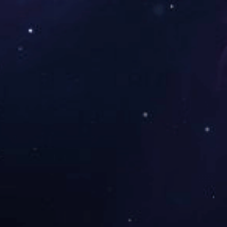
划自己的职业道路，可以帮助他们更好地应对未来
总结：
从辉煌到沉沦陨落，是许多足球天才共同经历的一
深处及外界环境带来的压力与诱惑。如果能够正确
临困境，也能找到重新崛起的方法。
最终，通过深入分析这些故事，我们不仅要关注个
的支持与引导，让每一个有梦想的人都能走出属于
上一篇