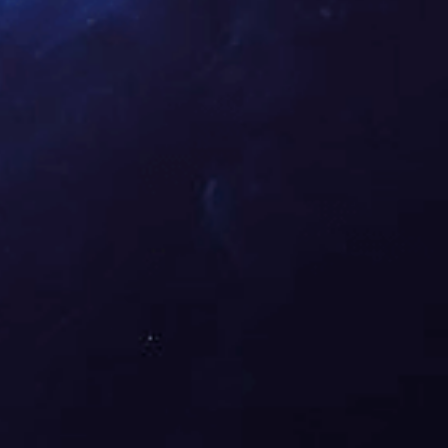
太原背影足球场的魅力与激情
探索足球文化的新天地
2026-05-15
全民参与的bfb足球盛宴点燃
热情一起追逐梦想与荣耀
2026-05-10
儿童篮球运动服套装时尚舒适
透气设计助力小球员挥洒汗水
展现风采
2026-05-10
余华笔下的足球梦：在文学与
运动交汇的瞬间探寻人生的意
义
2026-05-10