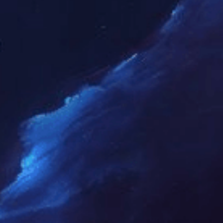
打篮球时如何预防静脉曲张保
持健康运动的技巧与建议
2026-05-18
我心中的足球明星与他们的奋
斗故事与梦想追求
2026-05-18
巴斯篮球的魅力与历史探寻以
及对现代篮球的影响分析
2026-05-17
小明踢足球的奇妙旅程从校园
到职业赛场的成长故事
2026-05-16
安德玛篮球袜毛巾底设计提升
运动表现的秘密武器
2026-05-15