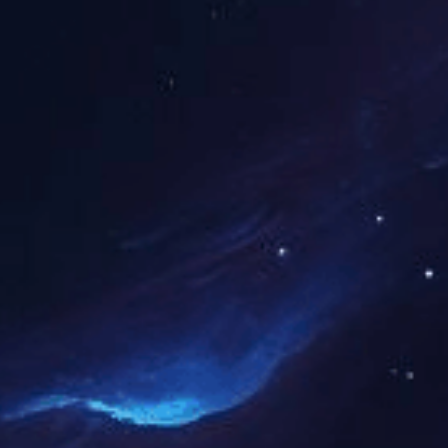
最终决赛面对西班牙时，他们则采取全场紧逼配合快
制”充分体现出国家队深厚的人才储备。在战术层面
再次站上世界之巅。
4、金牌荣耀与庆祝盛况
随着决赛钟声响起，美国男子篮球队成功卫冕，再
切都离不开运动员们艰辛努力与默契配合。从领奖
欣慰，也是实现梦想后的喜悦。