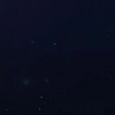
导航
网站地图
国际米兰中
关于
LETOU国际米兰
SiteMap
米青训体
APP
评估工
项目案例
青训页
媒体报道
服务种类
找到
LETOU国际米兰
娱乐
ribe