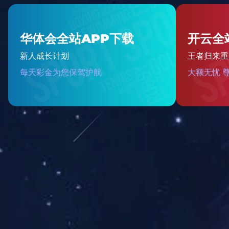
2016年奥运会美国篮
2026-05-09
1
2016年里约热内卢奥运会是全球瞩目的体育盛会
赢得了金牌。在这次比赛中，美国队以其卓越的团
展示了霸主地位。本文将从四个方面回顾美国篮球队
容构建、比赛过程中的关键时刻、面对强敌的应对
不仅能更好地理解这支球队所取得的成就，还能感
1、球队阵容与明星球员
2016年美国篮球队可谓星光熠熠，在阵容上拥有众多
莱恩特等。这些球员不仅具备出色的个人技术，还
尖球员的加入，使得美国队在本届奥运会上具备了