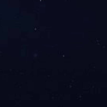
找到我们
地址
郑州高新技术产业开发区冬
青街26号5号楼12层6号
电话
+18563228218
邮箱