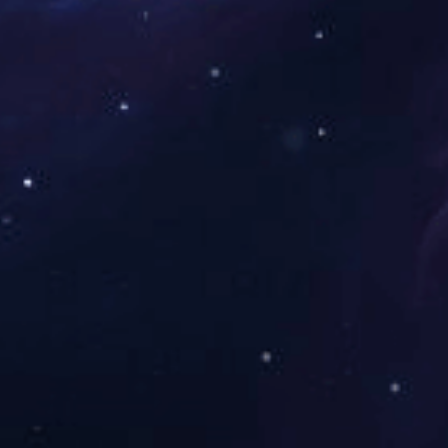
庆祝活动随即展开，全体成员共同分享这一荣耀。他
刻。而社交媒体也因他们夺冠而炸开锅，各大媒体
青少年也因他们激励而立志追逐篮球梦想，这种影
相较于往届赛事，本届奥运会更加强调团结与拼搏
的一面，更体现出团结一致向前冲锋、不畏惧挑战
军风范，为未来更多杰出的运动员树立榜样。
总结：
2016年奥运会美国男子篮球队展现出的卓越成绩
战术及团队协作，都完美诠释了一支世界级球队所
心，一代又一代传承下去。
This success has not only made the USA basketball
aspiring athletes worldwide. As
世界带来更多感动与激情！
上一篇