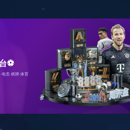
TOU国际米兰APP
项目案例
媒体报道
服务种类
找到
项目案例
首页
项目案例