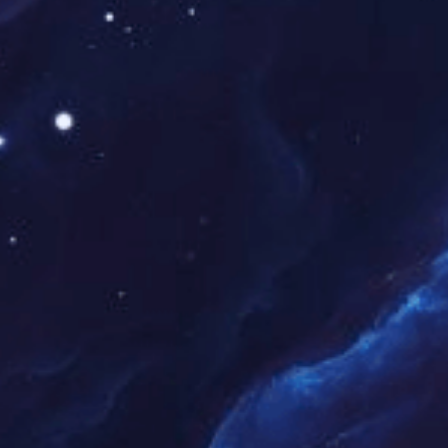
。应确保操场地面平整且干燥，以防滑倒
人监护下进行各种训练，以降低危险发生概率，提高安全保