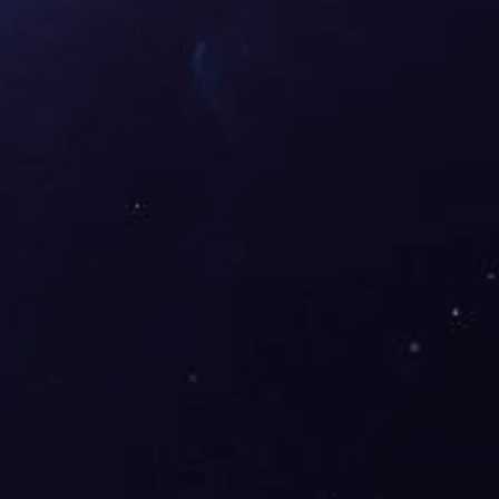
太原背影足球场的魅力与激情
探索足球文化的新天地
2026-05-15
全民参与的bfb足球盛宴点燃
热情一起追逐梦想与荣耀
2026-05-10
儿童篮球运动服套装时尚舒适
透气设计助力小球员挥洒汗水
展现风采
2026-05-10
余华笔下的足球梦：在文学与
运动交汇的瞬间探寻人生的意
义
2026-05-10