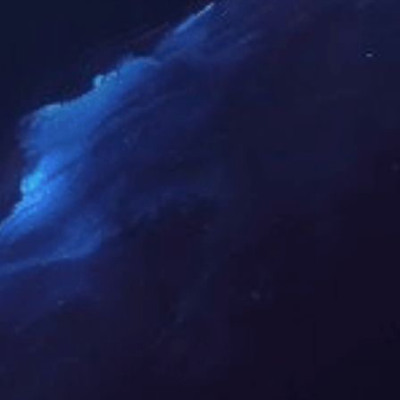
打篮球时如何预防静脉曲张保
持健康运动的技巧与建议
2026-05-18
我心中的足球明星与他们的奋
斗故事与梦想追求
2026-05-18
巴斯篮球的魅力与历史探寻以
及对现代篮球的影响分析
2026-05-17
小明踢足球的奇妙旅程从校园
到职业赛场的成长故事
2026-05-16
安德玛篮球袜毛巾底设计提升
运动表现的秘密武器
2026-05-15