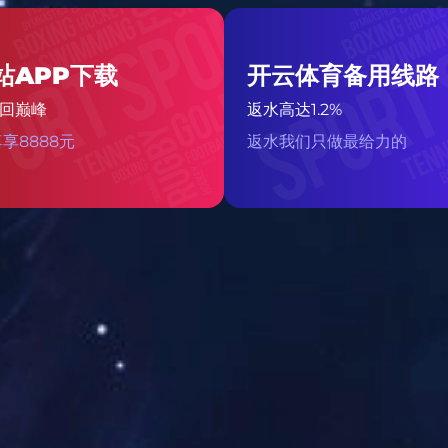
选择与使用指南助力孩子们的
分享
力孩子们的运动成长与健康发展”进行深入探讨。首先，文章
教育中的重要性，阐明了5号篮球作为适合幼儿的标准尺
着，从四个方面详细分析了如何选择合适的5号黄色篮球，
使用技巧。此外，文章还强调了通过合理使用篮球促进孩子
，总结部分结合以上论述，对幼儿园5号黄色篮球在孩子运
为家长和教育工作者提供参考。