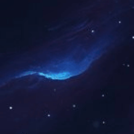
此外，掌握正确的投篮姿势和传球技巧也是非常重
友习惯正确的方法，还能培养他们对体育活动规范
4、促进身体素质发展
幼儿阶段正是身体快速发育的时候，因此适当参与
促进全身肌肉群的发展，提高儿童协调和平衡能力
通过投篮、运球等多种玩法，小朋友不仅能够增强
基础运动能力不可或缺的一部分，将会伴随他们整
同时，集体玩耍也能培养团队协作精神。在打配合
交能力和团队意识，让他们从小就懂得团结互助的
总结：
综上所述，“幼儿园5号篮球黄色”的选择与使用，
等多个角度来看，都显示出其对儿童健康成长的重