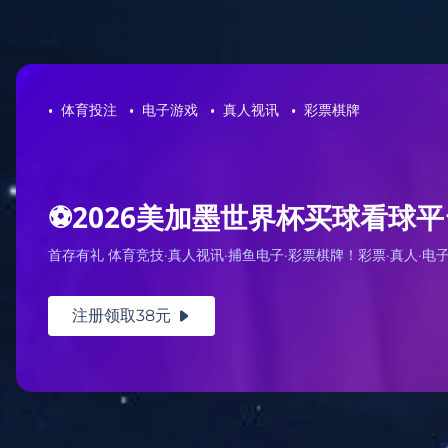
首页
关于
LE