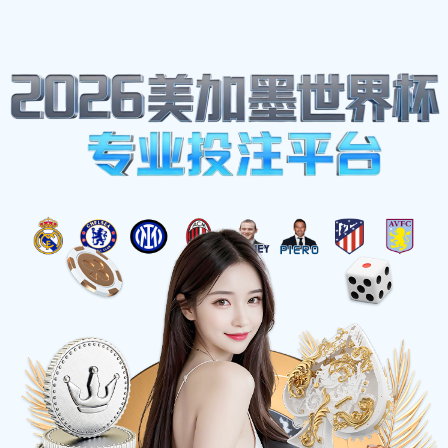
媒体报道
首页
媒体报道